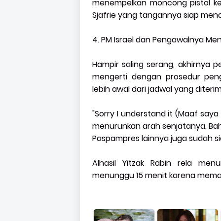
menempelkan moncong pistol ke 
Sjafrie yang tangannya siap menar
4. PM Israel dan Pengawalnya Men
Hampir saling serang, akhirnya 
mengerti dengan prosedur pen
lebih awal dari jadwal yang diter
"Sorry I understand it (Maaf saya
menurunkan arah senjatanya. Bah
Paspampres lainnya juga sudah 
Alhasil Yitzak Rabin rela me
menunggu 15 menit karena memang 