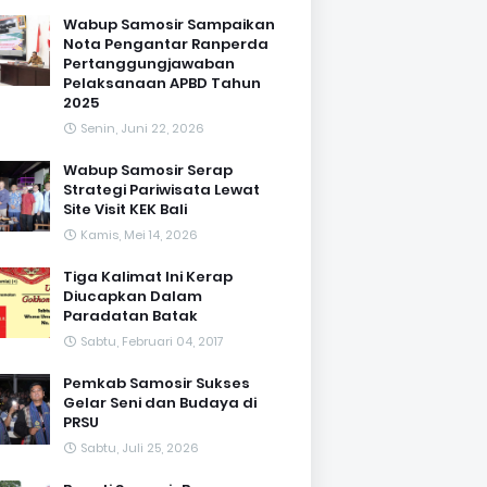
Wabup Samosir Sampaikan
Nota Pengantar Ranperda
Pertanggungjawaban
Pelaksanaan APBD Tahun
2025
Senin, Juni 22, 2026
Wabup Samosir Serap
Strategi Pariwisata Lewat
Site Visit KEK Bali
Kamis, Mei 14, 2026
Tiga Kalimat Ini Kerap
Diucapkan Dalam
Paradatan Batak
Sabtu, Februari 04, 2017
Pemkab Samosir Sukses
Gelar Seni dan Budaya di
PRSU
Sabtu, Juli 25, 2026