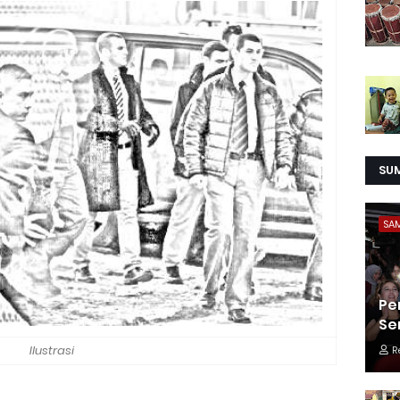
SU
SA
Pe
Se
Ilustrasi
R