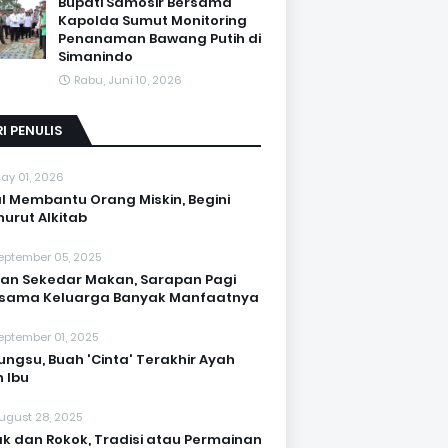
Bupati Samosir Bersama
Kapolda Sumut Monitoring
Penanaman Bawang Putih di
Simanindo
Rabu, Juni 10, 2026
I PENULIS
ay 01, 2026
l Membantu Orang Miskin, Begini
urut Alkitab
eptember 05, 2025
an Sekedar Makan, Sarapan Pagi
rsama Keluarga Banyak Manfaatnya
eptember 01, 2025
Bungsu, Buah 'Cinta' Terakhir Ayah
 Ibu
ugust 28, 2025
k dan Rokok, Tradisi atau Permainan