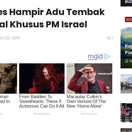
BU
es Hampir Adu Tembak
BU
l Khusus PM Israel
ri 22, 2019
1
Ra
Pa
R