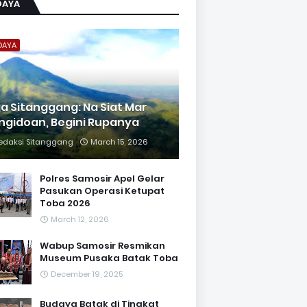
DAYA
DAYA
ja Sitanggang: Na Siat Mar
ngidoan, Begini Rupanya
edaksi Sitanggang
March 15, 2026
Polres Samosir Apel Gelar
Pasukan Operasi Ketupat
Toba 2026
March 12, 2026
Wabup Samosir Resmikan
Museum Pusaka Batak Toba
December 19, 2025
Budaya Batak di Tingkat