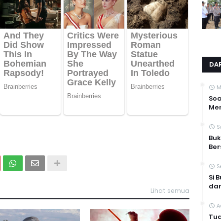
DAR
M
Soa
Men
S
Buk
Be
S
Si 
dan
Lihat semua
A
Tua