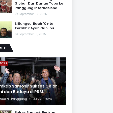
Global: Dari Danau Toba ke
Panggung Internasional
September 02, 2025
Si Bungsu, Buah 'Cinta'
Terakhir Ayah dan Ibu
September 01, 2025
MUT
MOSIR
mkab Samosir Sukses Gelar
ni dan Budaya di PRSU
edaksi Sitanggang
July 25, 2026
Polres Samosir Berikan