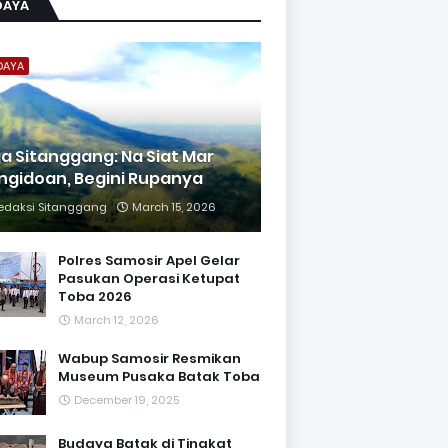
DAYA
DAYA
ja Sitanggang: Na Siat Mar
ngidoan, Begini Rupanya
edaksi Sitanggang
March 15, 2026
Polres Samosir Apel Gelar
Pasukan Operasi Ketupat
Toba 2026
March 12, 2026
Wabup Samosir Resmikan
Museum Pusaka Batak Toba
December 19, 2025
Budaya Batak di Tingkat