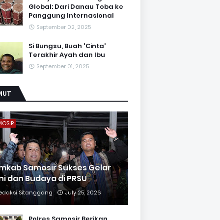
Global: Dari Danau Toba ke
Panggung Internasional
September 02, 2025
Si Bungsu, Buah 'Cinta'
Terakhir Ayah dan Ibu
September 01, 2025
MUT
MOSIR
mkab Samosir Sukses Gelar
ni dan Budaya di PRSU
edaksi Sitanggang
July 25, 2026
Polres Samosir Berikan