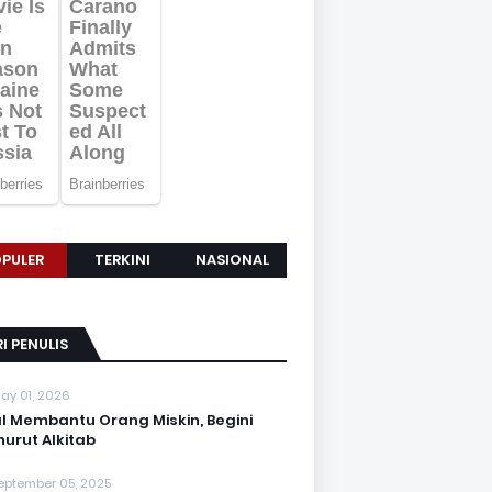
PULER
TERKINI
NASIONAL
I PENULIS
ay 01, 2026
l Membantu Orang Miskin, Begini
urut Alkitab
eptember 05, 2025