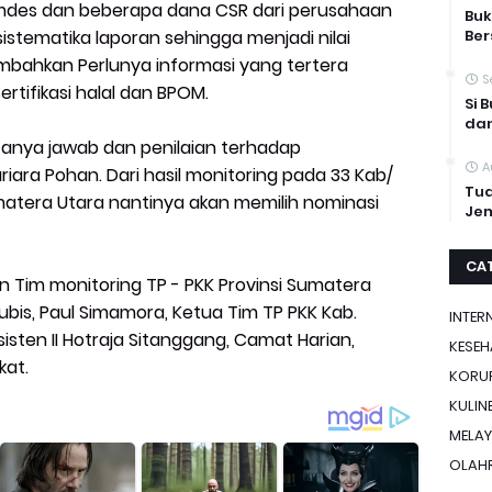
umdes dan beberapa dana CSR dari perusahaan
Buk
Be
istematika laporan sehingga menjadi nilai
mbahkan Perlunya informasi yang tertera
S
rtifikasi halal dan BPOM.
Si 
dan
 tanya jawab dan penilaian terhadap
A
iara Pohan. Dari hasil monitoring pada 33 Kab/
Tua
umatera Utara nantinya akan memilih nominasi
Jem
CA
n Tim monitoring TP - PKK Provinsi Sumatera
Lubis, Paul Simamora, Ketua Tim TP PKK Kab.
INTER
sisten II Hotraja Sitanggang, Camat Harian,
KESE
kat.
KORU
KULIN
MELA
OLAH