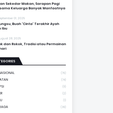
an Sekedar Makan, Sarapan Pagi
rsama Keluarga Banyak Manfaatnya
eptember 01, 2025
Bungsu, Buah 'Cinta' Terakhir Ayah
 Ibu
ugust 28, 2025
k dan Rokok, Tradisi atau Permainan
ari
TEGORIES
NASIONAL
(76)
HATAN
(74)
PSI
(11)
ER
(2)
YU
(1)
RAGA
(39)