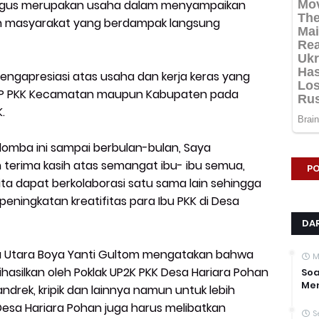
ligus merupakan usaha dalam menyampaikan
 masyarakat yang berdampak langsung
mengapresiasi atas usaha dan kerja keras yang
m TP PKK Kecamatan maupun Kabupaten pada
K.
lomba ini sampai berbulan-bulan, Saya
erima kasih atas semangat ibu- ibu semua,
PO
kita dapat berkolaborasi satu sama lain sehingga
eningkatan kreatifitas para Ibu PKK di Desa
DAR
era Utara Boya Yanti Gultom mengatakan bahwa
M
hasilkan oleh Poklak UP2K PKK Desa Hariara Pohan
Soa
Men
ndrek, kripik dan lainnya namun untuk lebih
esa Hariara Pohan juga harus melibatkan
S