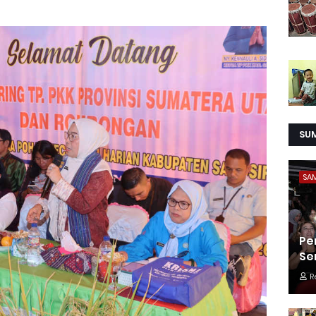
SU
SA
Pe
Se
R