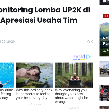
BU
onitoring Lomba UP2K di
BU
Apresiasi Usaha Tim
Ra
i 06, 2026
0
Pa
R