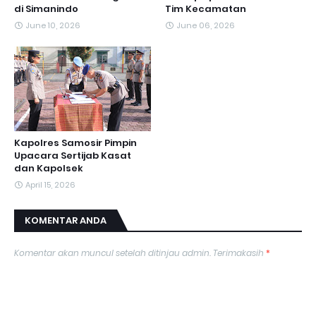
di Simanindo
Tim Kecamatan
June 10, 2026
June 06, 2026
Kapolres Samosir Pimpin
Upacara Sertijab Kasat
dan Kapolsek
April 15, 2026
KOMENTAR ANDA
Komentar akan muncul setelah ditinjau admin. Terimakasih
*