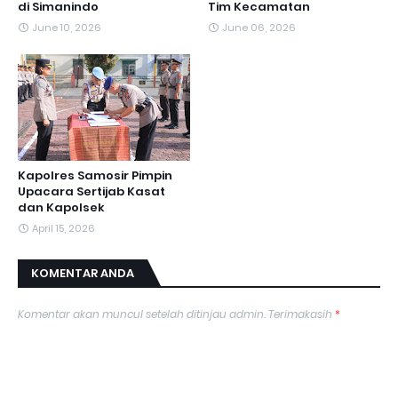
di Simanindo
Tim Kecamatan
June 10, 2026
June 06, 2026
Kapolres Samosir Pimpin
Upacara Sertijab Kasat
dan Kapolsek
April 15, 2026
KOMENTAR ANDA
Komentar akan muncul setelah ditinjau admin. Terimakasih
*