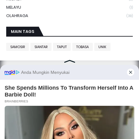
MELAYU
(1)
OLAHRAGA
(39)
MAIN TAGS
SAMOSIR
SIANTAR
TAPUT
TOBASA
UNIK
SITANGGANG.net, smart media
Copyright ©
SITANGGANG.net
All Right Reserved
Designed by
Fetney