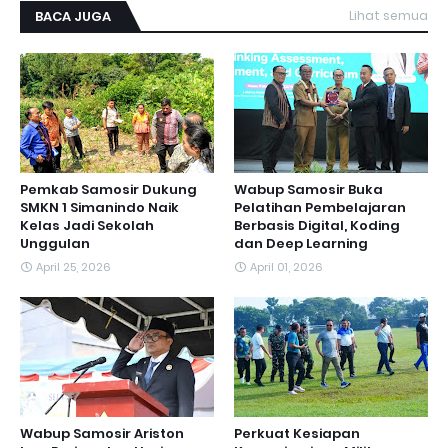
BACA JUGA
Lihat semua
Pemkab Samosir Dukung
Wabup Samosir Buka
SMKN 1 Simanindo Naik
Pelatihan Pembelajaran
Kelas Jadi Sekolah
Berbasis Digital, Koding
Unggulan
dan Deep Learning
April 25, 2026
April 01, 2026
Wabup Samosir Ariston
Perkuat Kesiapan