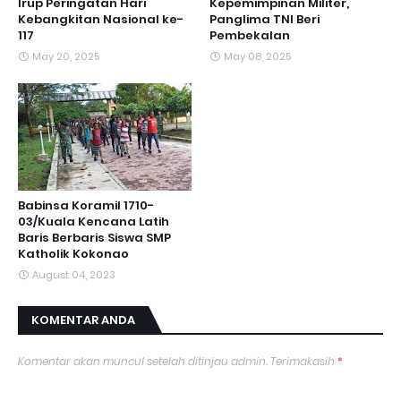
Irup Peringatan Hari
Kepemimpinan Militer,
Kebangkitan Nasional ke-
Panglima TNI Beri
117
Pembekalan
May 20, 2025
May 08, 2025
Babinsa Koramil 1710-
03/Kuala Kencana Latih
Baris Berbaris Siswa SMP
Katholik Kokonao
August 04, 2023
KOMENTAR ANDA
Komentar akan muncul setelah ditinjau admin. Terimakasih
*