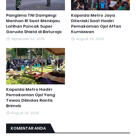
Panglima TNI Dampingi
Kapolda Metro Jaya
Menhan RI Saat Meninjau
Diteriaki Saat Hadiri
Latihan Puncak Super
Pemakaman Ojol Affan
Garuda Shield di Baturaja
Kurniawan
September 03, 2025
August 29, 2025
Kapolda Metro Hadiri
Pemakaman Ojol Yang
Tewas Dilindas Rantis
Brimob
August 29, 2025
KOMENTAR ANDA