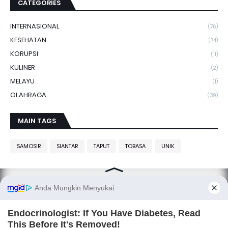
CATEGORIES
INTERNASIONAL
(76)
KESEHATAN
(74)
KORUPSI
(11)
KULINER
(2)
MELAYU
(1)
OLAHRAGA
(39)
MAIN TAGS
SAMOSIR
SIANTAR
TAPUT
TOBASA
UNIK
SITANGGANG.net, smart media