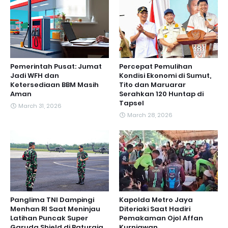
Pemerintah Pusat: Jumat
Percepat Pemulihan
Jadi WFH dan
Kondisi Ekonomi di Sumut,
Ketersediaan BBM Masih
Tito dan Maruarar
Aman
Serahkan 120 Huntap di
Tapsel
March 31, 2026
March 28, 2026
Panglima TNI Dampingi
Kapolda Metro Jaya
Menhan RI Saat Meninjau
Diteriaki Saat Hadiri
Latihan Puncak Super
Pemakaman Ojol Affan
Garuda Shield di Baturaja
Kurniawan