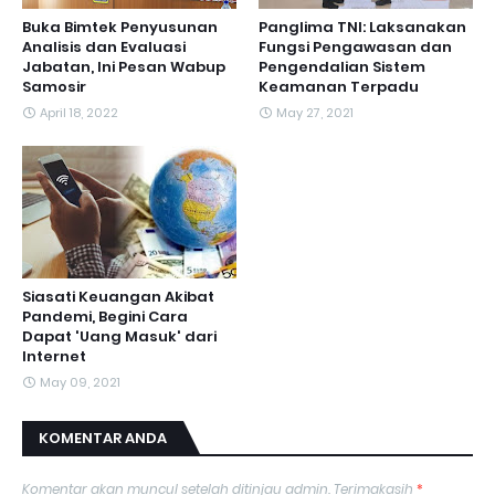
Buka Bimtek Penyusunan
Panglima TNI: Laksanakan
Analisis dan Evaluasi
Fungsi Pengawasan dan
Jabatan, Ini Pesan Wabup
Pengendalian Sistem
Samosir
Keamanan Terpadu
April 18, 2022
May 27, 2021
Siasati Keuangan Akibat
Pandemi, Begini Cara
Dapat 'Uang Masuk' dari
Internet
May 09, 2021
KOMENTAR ANDA
Komentar akan muncul setelah ditinjau admin. Terimakasih
*