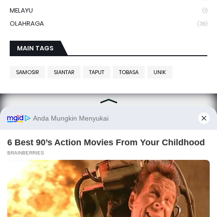
MELAYU
(1)
OLAHRAGA
(39)
MAIN TAGS
SAMOSIR
SIANTAR
TAPUT
TOBASA
UNIK
SITANGGANG.net, smart media
Copyright ©
SITANGGANG.net
All Right Reserved
Designed by
Fetney