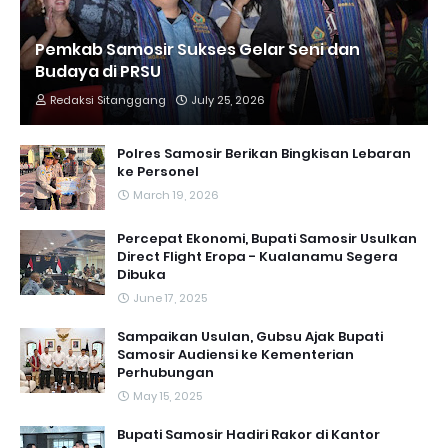
Pemkab Samosir Sukses Gelar Seni dan
Budaya di PRSU
Redaksi Sitanggang
July 25, 2026
Polres Samosir Berikan Bingkisan Lebaran
ke Personel
March 19, 2026
Percepat Ekonomi, Bupati Samosir Usulkan
Direct Flight Eropa - Kualanamu Segera
Dibuka
June 17, 2025
Sampaikan Usulan, Gubsu Ajak Bupati
Samosir Audiensi ke Kementerian
Perhubungan
May 15, 2025
Bupati Samosir Hadiri Rakor di Kantor