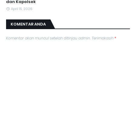
dan Kapolsek
April 15, 2026
KOMENTAR ANDA
Komentar akan muncul setelah ditinjau admin. Terimakasih
*