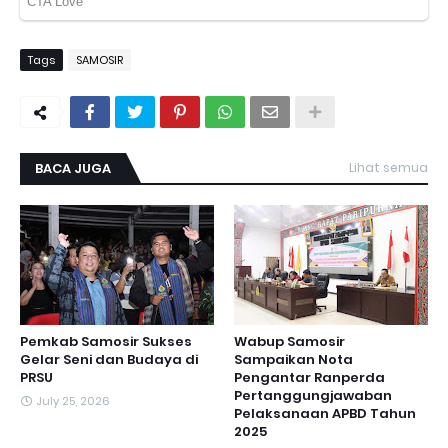
Tags
SAMOSIR
BACA JUGA
Lihat semua
Pemkab Samosir Sukses
Wabup Samosir
Gelar Seni dan Budaya di
Sampaikan Nota
PRSU
Pengantar Ranperda
Pertanggungjawaban
July 25, 2026
Pelaksanaan APBD Tahun
2025