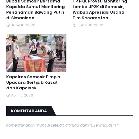
Bupati Samosir Bersama
TP PKK Provsu Monitoring
Kapolda Sumut Monitoring
Lomba UP2K di Samosir,
Penanaman Bawang Putih
Wabup Apresiasi Usaha
di Simanindo
Tim Kecamatan
June 10, 2026
June 06, 2026
Kapolres Samosir Pimpin
Upacara Sertijab Kasat
dan Kapolsek
April 15, 2026
KOMENTAR ANDA
Komentar akan muncul setelah ditinjau admin. Terimakasih
*