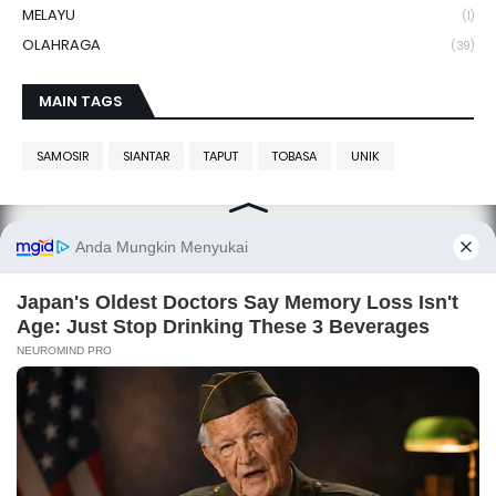
MELAYU
(1)
OLAHRAGA
(39)
MAIN TAGS
SAMOSIR
SIANTAR
TAPUT
TOBASA
UNIK
SITANGGANG.net, smart media
Copyright ©
SITANGGANG.net
All Right Reserved
Designed by
Fetney