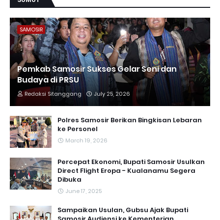
SAMOSIR
Pemkab Samosir Sukses Gelar Seni dan
Budaya di PRSU
Redaksi Sitanggang
July 25, 2026
Polres Samosir Berikan Bingkisan Lebaran
ke Personel
March 19, 2026
Percepat Ekonomi, Bupati Samosir Usulkan
Direct Flight Eropa - Kualanamu Segera
Dibuka
June 17, 2025
Sampaikan Usulan, Gubsu Ajak Bupati
Samosir Audiensi ke Kementerian