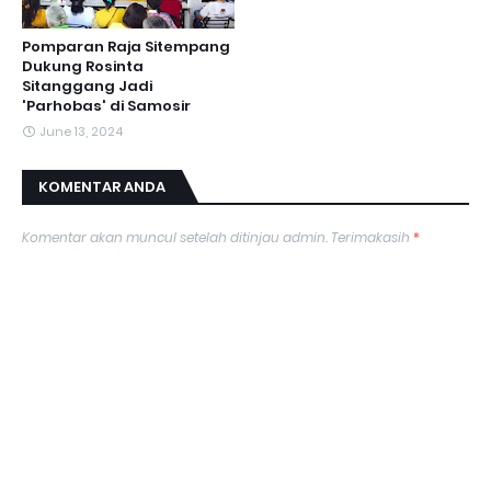
Pomparan Raja Sitempang
Dukung Rosinta
Sitanggang Jadi
'Parhobas' di Samosir
June 13, 2024
KOMENTAR ANDA
Komentar akan muncul setelah ditinjau admin. Terimakasih
*