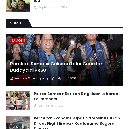
Ibu
September 01, 2025
SUMUT
SAMOSIR
Pemkab Samosir Sukses Gelar Seni dan
Budaya di PRSU
Redaksi Sitanggang
July 25, 2026
Polres Samosir Berikan Bingkisan Lebaran
ke Personel
March 19, 2026
Percepat Ekonomi, Bupati Samosir Usulkan
Direct Flight Eropa - Kualanamu Segera
Dibuka