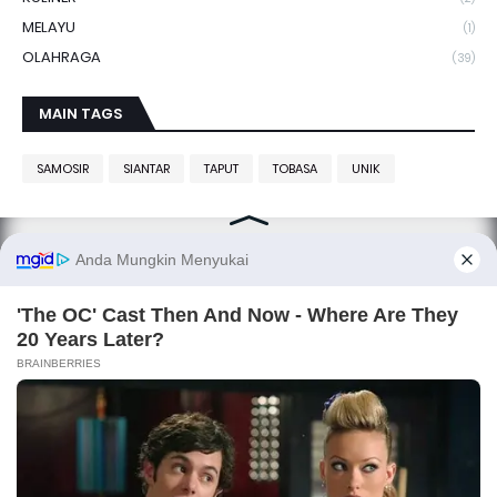
MELAYU
(1)
OLAHRAGA
(39)
MAIN TAGS
SAMOSIR
SIANTAR
TAPUT
TOBASA
UNIK
SITANGGANG.net, smart media
Copyright ©
SITANGGANG.net
All Right Reserved
Designed by
Fetney