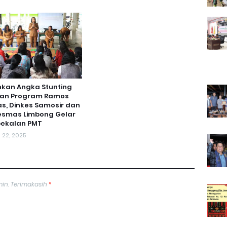
nkan Angka Stunting
an Program Ramos
s, Dinkes Samosir dan
esmas Limbong Gelar
ekalan PMT
l 22, 2025
min. Terimakasih
*