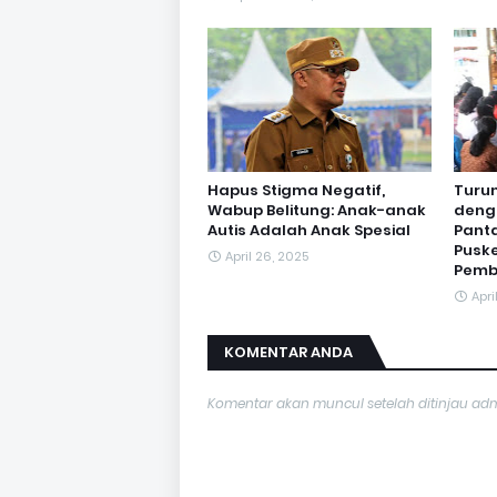
Hapus Stigma Negatif,
Turu
Wabup Belitung: Anak-anak
deng
Autis Adalah Anak Spesial
Panta
Pusk
April 26, 2025
Pemb
Apri
KOMENTAR ANDA
Komentar akan muncul setelah ditinjau ad