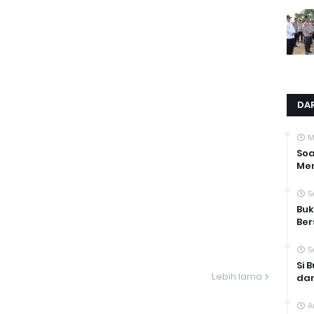
DAR
M
Soa
Men
S
Buk
Be
S
Si 
Lebih lama
dan
A