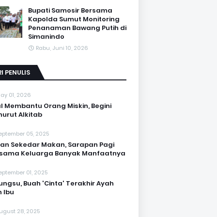
Bupati Samosir Bersama
Kapolda Sumut Monitoring
Penanaman Bawang Putih di
Simanindo
Rabu, Juni 10, 2026
I PENULIS
ay 01, 2026
l Membantu Orang Miskin, Begini
urut Alkitab
eptember 05, 2025
an Sekedar Makan, Sarapan Pagi
rsama Keluarga Banyak Manfaatnya
eptember 01, 2025
Bungsu, Buah 'Cinta' Terakhir Ayah
 Ibu
ugust 28, 2025