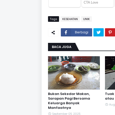
Tags
KESEHATAN
UNIK
Berbagi
BACA JUGA
Bukan Sekedar Makan,
Tuak 
Sarapan Pagi Bersama
atau
Keluarga Banyak
Aug
Manfaatnya
September 05, 2025