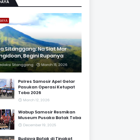
DAYA
DAYA
ja Sitanggang: Na Siat Mar
ngidoan, Begini Rupanya
edaksi Sitanggang
March 15, 2026
Polres Samosir Apel Gelar
Pasukan Operasi Ketupat
Toba 2026
March 12, 2026
Wabup Samosir Resmikan
Museum Pusaka Batak Toba
December 19, 2025
Budaya Batak di Tingkat