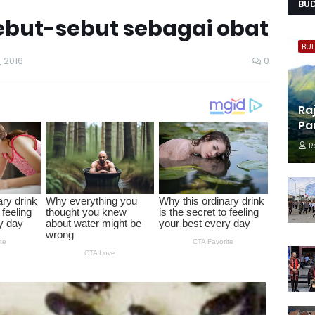
BU
sebut-sebut sebagai obat
BU
, 2016
0
Ra
Pa
R