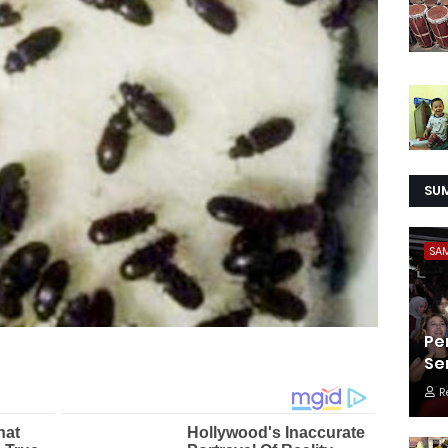
SU
SA
Pe
Se
R