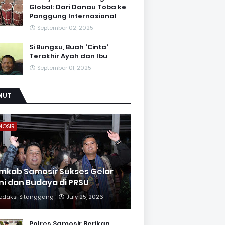
Global: Dari Danau Toba ke
Panggung Internasional
September 02, 2025
Si Bungsu, Buah 'Cinta'
Terakhir Ayah dan Ibu
September 01, 2025
MUT
MOSIR
mkab Samosir Sukses Gelar
ni dan Budaya di PRSU
edaksi Sitanggang
July 25, 2026
Polres Samosir Berikan