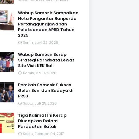
Wabup Samosir Sampaikan
Nota Pengantar Ranperda
Pertanggungjawaban
Pelaksanaan APBD Tahun
2025
Senin, Juni 22, 2026
Wabup Samosir Serap
Strategi Pariwisata Lewat
Site Visit KEK Bali
Kamis, Mei 14, 2026
Pemkab Samosir Sukses
Gelar Seni dan Budaya di
PRSU
Sabtu, Juli 25, 2026
Tiga Kalimat Ini Kerap
Diucapkan Dalam
Paradatan Batak
Sabtu, Februari 04, 2017