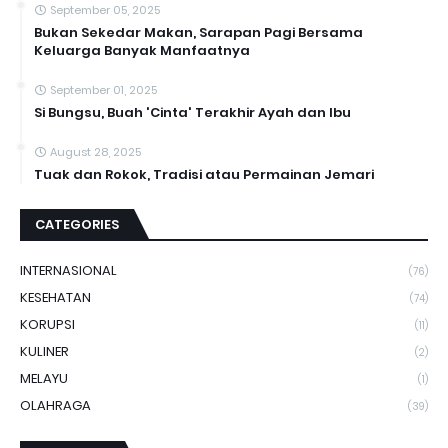
September 05, 2025
Bukan Sekedar Makan, Sarapan Pagi Bersama
Keluarga Banyak Manfaatnya
September 01, 2025
Si Bungsu, Buah 'Cinta' Terakhir Ayah dan Ibu
August 28, 2025
Tuak dan Rokok, Tradisi atau Permainan Jemari
CATEGORIES
INTERNASIONAL
(76)
KESEHATAN
(74)
KORUPSI
(11)
KULINER
(2)
MELAYU
(1)
OLAHRAGA
(39)