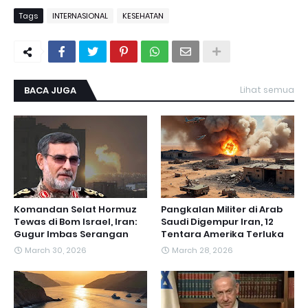
Tags
INTERNASIONAL
KESEHATAN
BACA JUGA
Lihat semua
Komandan Selat Hormuz
Pangkalan Militer di Arab
Tewas di Bom Israel, Iran:
Saudi Digempur Iran, 12
Gugur Imbas Serangan
Tentara Amerika Terluka
March 30, 2026
March 28, 2026