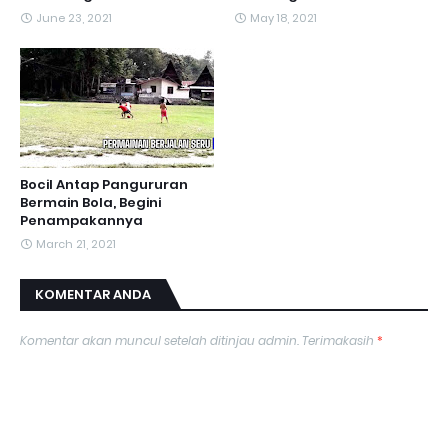
June 23, 2021
May 18, 2021
Bocil Antap Pangururan
Bermain Bola, Begini
Penampakannya
March 21, 2021
KOMENTAR ANDA
Komentar akan muncul setelah ditinjau admin. Terimakasih
*