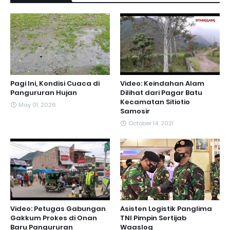
Pagi Ini, Kondisi Cuaca di
Video: Keindahan Alam
Pangururan Hujan
Dilihat dari Pagar Batu
Kecamatan Sitiotio
May 01, 2026
Samosir
October 14, 2021
Video: Petugas Gabungan
Asisten Logistik Panglima
Gakkum Prokes di Onan
TNI Pimpin Sertijab
Baru Pangururan
Waaslog