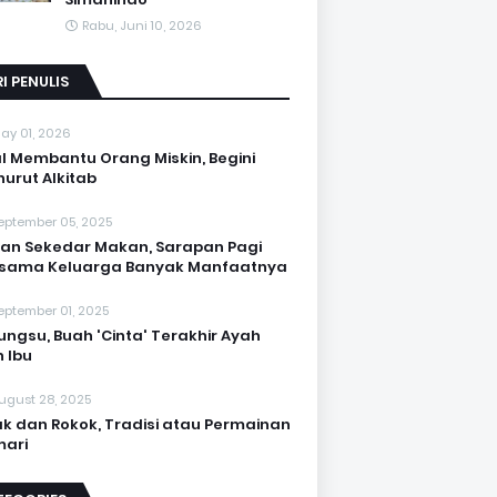
Rabu, Juni 10, 2026
I PENULIS
ay 01, 2026
l Membantu Orang Miskin, Begini
urut Alkitab
eptember 05, 2025
an Sekedar Makan, Sarapan Pagi
rsama Keluarga Banyak Manfaatnya
eptember 01, 2025
Bungsu, Buah 'Cinta' Terakhir Ayah
 Ibu
ugust 28, 2025
k dan Rokok, Tradisi atau Permainan
ari