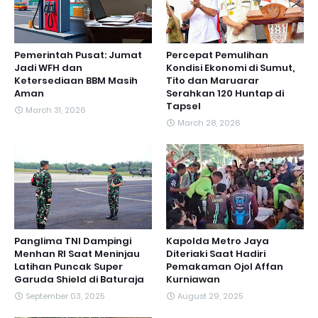
Pemerintah Pusat: Jumat
Percepat Pemulihan
Jadi WFH dan
Kondisi Ekonomi di Sumut,
Ketersediaan BBM Masih
Tito dan Maruarar
Aman
Serahkan 120 Huntap di
Tapsel
March 31, 2026
March 28, 2026
Panglima TNI Dampingi
Kapolda Metro Jaya
Menhan RI Saat Meninjau
Diteriaki Saat Hadiri
Latihan Puncak Super
Pemakaman Ojol Affan
Garuda Shield di Baturaja
Kurniawan
September 03, 2025
August 29, 2025