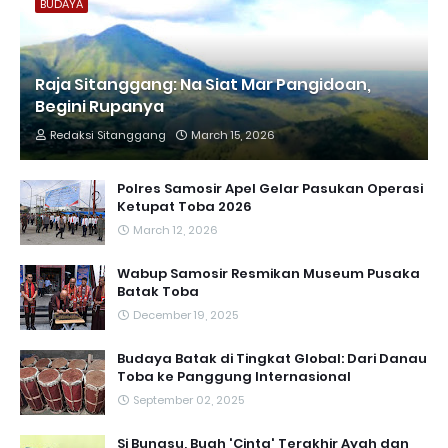
BUDAYA
Raja Sitanggang: Na Siat Mar Pangidoan,
Begini Rupanya
Redaksi Sitanggang
March 15, 2026
Polres Samosir Apel Gelar Pasukan Operasi
Ketupat Toba 2026
March 12, 2026
Wabup Samosir Resmikan Museum Pusaka
Batak Toba
December 19, 2025
Budaya Batak di Tingkat Global: Dari Danau
Toba ke Panggung Internasional
September 02, 2025
Si Bungsu, Buah 'Cinta' Terakhir Ayah dan