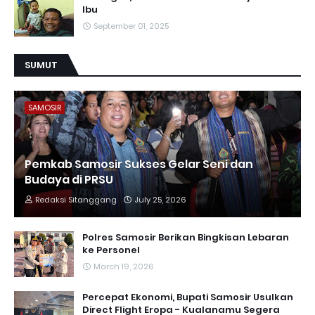
Ibu
September 01, 2025
SUMUT
SAMOSIR
Pemkab Samosir Sukses Gelar Seni dan
Budaya di PRSU
Redaksi Sitanggang
July 25, 2026
Polres Samosir Berikan Bingkisan Lebaran
ke Personel
March 19, 2026
Percepat Ekonomi, Bupati Samosir Usulkan
Direct Flight Eropa - Kualanamu Segera